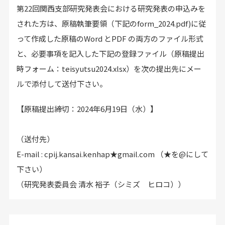
第22回関西支部研究発表会における研究発表の申込みを
された方は、原稿執筆要領（下記のform_2024.pdf)に従
って作成した原稿のWord とPDF の両方のファイル形式
と、必要事項を記入した下記の登録ファイル（原稿提出
時フォーム：teisyutsu2024.xlsx）を次の提出先にメー
ルで添付して送付下さい。
【原稿提出締切：2024年6月19日（水）】
（送付先）
E-mail : cpij.kansai.kenhap★gmail.com （★を@にして
下さい）
（研究発表委員会 清水 裕子（シミズ ヒロコ））