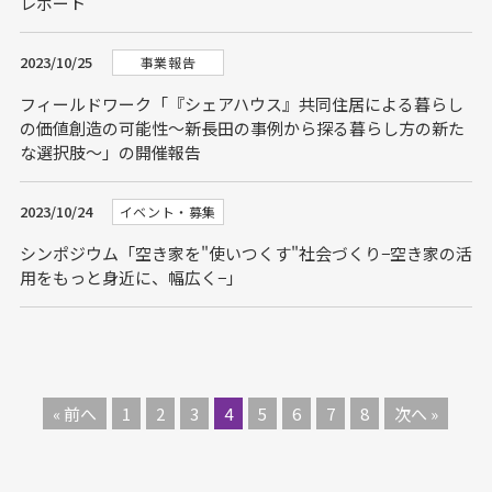
レポート
2023/10/25
事業報告
フィールドワーク「『シェアハウス』共同住居による暮らし
の価値創造の可能性～新長田の事例から探る暮らし方の新た
な選択肢～」の開催報告
2023/10/24
イベント・募集
シンポジウム「空き家を"使いつくす"社会づくり−空き家の活
用をもっと身近に、幅広く−」
« 前へ
1
2
3
4
5
6
7
8
次へ »